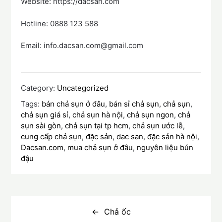
Website: https://dacsan.com
Hotline: 0888 123 588
Email: info.dacsan.com@gmail.com
Category:
Uncategorized
Tags:
bán chả sụn ở đâu
,
bán sỉ chả sụn
,
chả sụn
,
chả sụn giá sỉ
,
chả sụn hà nội
,
chả sụn ngon
,
chả
sụn sài gòn
,
chả sụn tại tp hcm
,
chả sụn ước lễ
,
cung cấp chả sụn
,
đặc sản
,
dac san
,
đặc sản hà nội
,
Dacsan.com
,
mua chả sụn ở đâu
,
nguyên liệu bún
đậu
Điều
hướng
Chả ốc