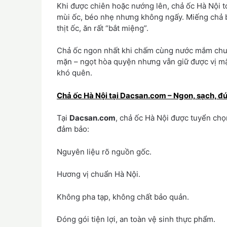
Khi được chiên hoặc nướng lên, chả ốc Hà Nội tỏ
mùi ốc, béo nhẹ nhưng không ngấy. Miếng chả 
thịt ốc, ăn rất “bắt miệng”.
Chả ốc ngon nhất khi chấm cùng nước mắm chua
mặn – ngọt hòa quyện nhưng vẫn giữ được vị mặn
khó quên.
Chả ốc Hà Nội tại Dacsan.com – Ngon, sạch, đú
Tại
Dacsan.com
, chả ốc Hà Nội được tuyển chọ
đảm bảo:
Nguyên liệu rõ nguồn gốc.
Hương vị chuẩn Hà Nội.
Không pha tạp, không chất bảo quản.
Đóng gói tiện lợi, an toàn vệ sinh thực phẩm.