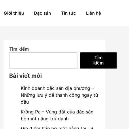
Giới thiệu
Đặc sản
Tin tức
Liên hệ
Tìm kiếm
Tìm
kiếm
Bài viết mới
Kinh doanh đặc sản địa phương –
Những lưu ý để thành công ngay từ
đầu
Krông Pa – Vùng đất của đặc sản
bò một nắng trứ danh
Địa điểm bán bò một nắng tại TP