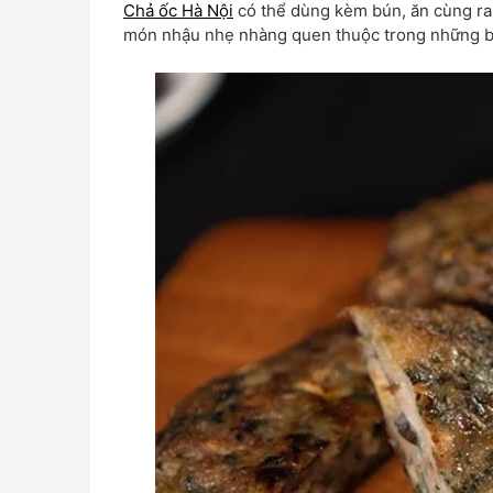
Chả ốc Hà Nội
có thể dùng kèm bún, ăn cùng ra
món nhậu nhẹ nhàng quen thuộc trong những bu