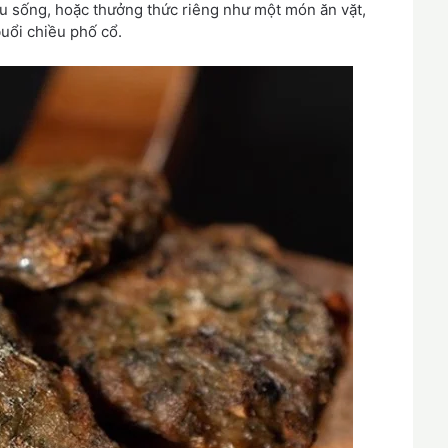
u sống, hoặc thưởng thức riêng như một món ăn vặt,
ổi chiều phố cổ.