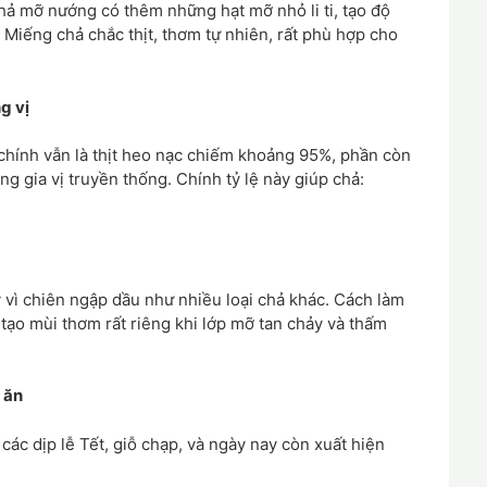
chả mỡ nướng có thêm những hạt mỡ nhỏ li ti, tạo độ
Miếng chả chắc thịt, thơm tự nhiên, rất phù hợp cho
g vị
chính vẫn là thịt heo nạc chiếm khoảng 95%, phần còn
ng gia vị truyền thống. Chính tỷ lệ này giúp chả:
y vì chiên ngập dầu như nhiều loại chả khác. Cách làm
tạo mùi thơm rất riêng khi lớp mỡ tan chảy và thấm
 ăn
c dịp lễ Tết, giỗ chạp, và ngày nay còn xuất hiện