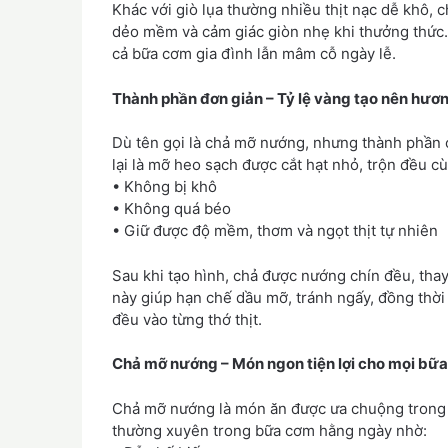
Khác với giò lụa thường nhiều thịt nạc dễ khô, 
dẻo mềm và cảm giác giòn nhẹ khi thưởng thức. 
cả bữa cơm gia đình lẫn mâm cỗ ngày lễ.
Thành phần đơn giản – Tỷ lệ vàng tạo nên hươn
Dù tên gọi là chả mỡ nướng, nhưng thành phần 
lại là mỡ heo sạch được cắt hạt nhỏ, trộn đều cù
• Không bị khô
• Không quá béo
• Giữ được độ mềm, thơm và ngọt thịt tự nhiên
Sau khi tạo hình, chả được nướng chín đều, tha
này giúp hạn chế dầu mỡ, tránh ngấy, đồng thời 
đều vào từng thớ thịt.
Chả mỡ nướng – Món ngon tiện lợi cho mọi bữa
Chả mỡ nướng là món ăn được ưa chuộng trong cá
thường xuyên trong bữa cơm hằng ngày nhờ: