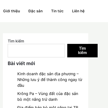
Giới thiệu
Đặc sản
Tin tức
Liên hệ
Tìm kiếm
Tìm
kiếm
Bài viết mới
Kinh doanh đặc sản địa phương –
Những lưu ý để thành công ngay từ
đầu
Krông Pa – Vùng đất của đặc sản
bò một nắng trứ danh
Địa điểm bán bò một nắng tại TP