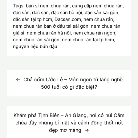
Tags:
bán sỉ nem chua rán
,
cung cấp nem chua rán
,
đặc sản
,
dac san
,
đặc sản hà nội
,
đặc sản sài gòn
,
đặc sản tại tp hcm
,
Dacsan.com
,
nem chua rán
,
nem chua rán bán ở đâu tại sài gòn
,
nem chua rán
giá sỉ
,
nem chua rán hà nội
,
nem chua rán ngon
,
nem chua rán sài gòn
,
nem chua rán tại tp hcm
,
nguyên liệu bún đậu
Điều
hướng
Chả cốm Ước Lễ – Món ngon từ làng nghề
500 tuổi có gì đặc biệt?
bài
viết
Khám phá Tịnh Biên – An Giang, nơi có núi Cấm
chứa đầy những bí mật và cánh đồng thốt nốt
đẹp mơ màng