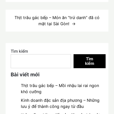
bài
viết
Thịt trâu gác bếp – Món ăn “trứ danh” đã có
mặt tại Sài Gòn!
Tìm kiếm
Tìm
kiếm
Bài viết mới
Thịt trâu gác bếp – Mồi nhậu lai rai ngon
khó cưỡng
Kinh doanh đặc sản địa phương – Những
lưu ý để thành công ngay từ đầu