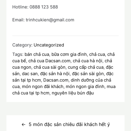
Hotline: 0888 123 588
Email: trinhcukien@gmail.com
Category:
Uncategorized
Tags:
bán chả cua
,
bữa cơm gia đình
,
chả cua
,
chả
cua bể
,
chả cua Dacsan.com
,
chả cua hà nội
,
chả
cua ngon
,
chả cua sài gòn
,
cung cấp chả cua
,
đặc
sản
,
dac san
,
đặc sản hà nội
,
đặc sản sài gòn
,
đặc
sản tại tp hcm
,
Dacsan.com
,
dinh dưỡng của chả
cua
,
món ngon đãi khách
,
món ngon gia đình
,
mua
chả cua tại tp hcm
,
nguyên liệu bún đậu
Điều
hướng
5 món đặc sản chiêu đãi khách hết ý