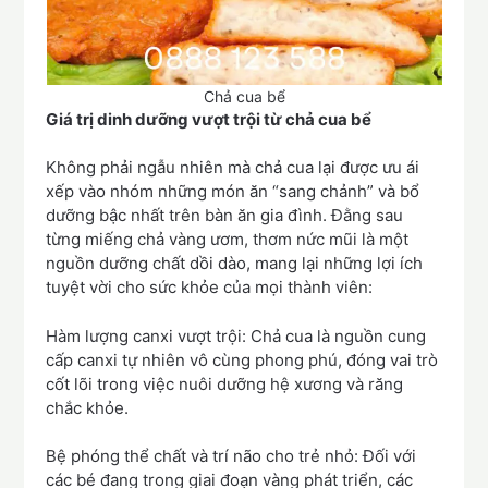
Chả cua bể
Giá trị dinh dưỡng vượt trội từ chả cua bể
Không phải ngẫu nhiên mà chả cua lại được ưu ái
xếp vào nhóm những món ăn “sang chảnh” và bổ
dưỡng bậc nhất trên bàn ăn gia đình. Đằng sau
từng miếng chả vàng ươm, thơm nức mũi là một
nguồn dưỡng chất dồi dào, mang lại những lợi ích
tuyệt vời cho sức khỏe của mọi thành viên:
Hàm lượng canxi vượt trội: Chả cua là nguồn cung
cấp canxi tự nhiên vô cùng phong phú, đóng vai trò
cốt lõi trong việc nuôi dưỡng hệ xương và răng
chắc khỏe.
Bệ phóng thể chất và trí não cho trẻ nhỏ: Đối với
các bé đang trong giai đoạn vàng phát triển, các