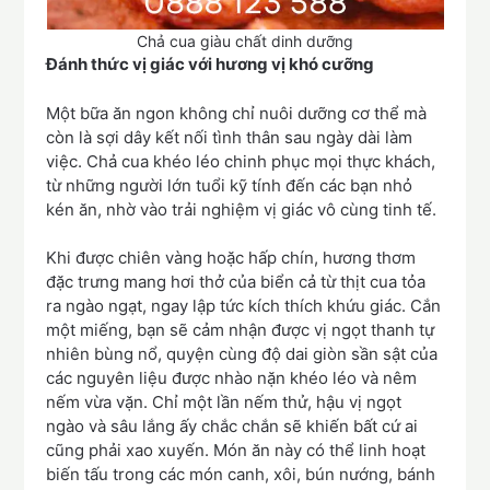
Chả cua giàu chất dinh dưỡng
Đánh thức vị giác với hương vị khó cưỡng
Một bữa ăn ngon không chỉ nuôi dưỡng cơ thể mà
còn là sợi dây kết nối tình thân sau ngày dài làm
việc. Chả cua khéo léo chinh phục mọi thực khách,
từ những người lớn tuổi kỹ tính đến các bạn nhỏ
kén ăn, nhờ vào trải nghiệm vị giác vô cùng tinh tế.
Khi được chiên vàng hoặc hấp chín, hương thơm
đặc trưng mang hơi thở của biển cả từ thịt cua tỏa
ra ngào ngạt, ngay lập tức kích thích khứu giác. Cắn
một miếng, bạn sẽ cảm nhận được vị ngọt thanh tự
nhiên bùng nổ, quyện cùng độ dai giòn sần sật của
các nguyên liệu được nhào nặn khéo léo và nêm
nếm vừa vặn. Chỉ một lần nếm thử, hậu vị ngọt
ngào và sâu lắng ấy chắc chắn sẽ khiến bất cứ ai
cũng phải xao xuyến. Món ăn này có thể linh hoạt
biến tấu trong các món canh, xôi, bún nướng, bánh