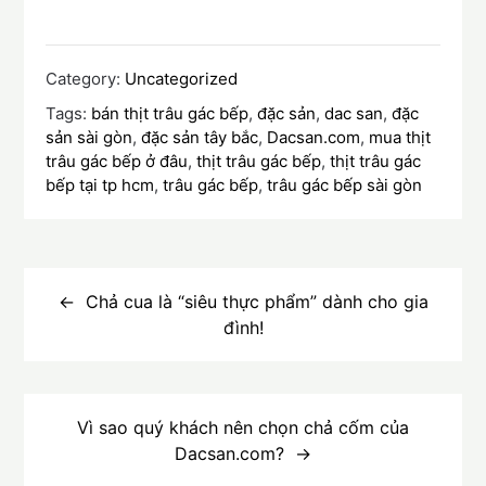
Category:
Uncategorized
Tags:
bán thịt trâu gác bếp
,
đặc sản
,
dac san
,
đặc
sản sài gòn
,
đặc sản tây bắc
,
Dacsan.com
,
mua thịt
trâu gác bếp ở đâu
,
thịt trâu gác bếp
,
thịt trâu gác
bếp tại tp hcm
,
trâu gác bếp
,
trâu gác bếp sài gòn
Điều
hướng
Chả cua là “siêu thực phẩm” dành cho gia
đình!
bài
viết
Vì sao quý khách nên chọn chả cốm của
Dacsan.com?