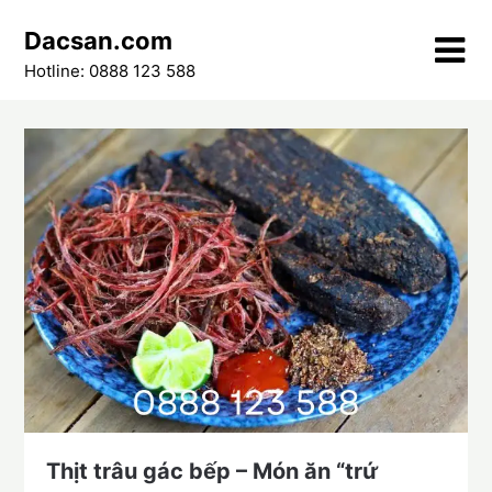
Skip
Dacsan.com
to
content
Hotline: 0888 123 588
Thịt trâu gác bếp – Món ăn “trứ