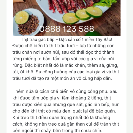
Thịt trâu gác bếp – Đặc sản số 1 miền Tây Bắc!
Được chế biến từ thịt trâu tươi – lựa từ những con
trâu chăn nơi sườn núi, sau đó thái dọc thớ thành
từng miếng to bản, tẩm ướp với các gia vị của núi
rừng. Đặc biệt nhất đó là mắc khén, thêm sả, gừng,
tỏi, ớt khô. Sự cộng hưởng của các loại gia vị và thịt
trâu tươi đã tạo ra một món ăn vô cùng hấp dẫn.
Thêm nữa là cách chế biến vô cùng công phu. Sau
khi được tẩm ướp gia vị tầm khoảng 2 tiếng, thịt
trâu được xiên qua những que sắt, gác lên bếp, hun
cho đến khi thịt có màu đen, quắt lại để bảo quản.
Khi treo thịt điều quan trọng nhất đó là khoảng
cách, không nên treo quá gần than củi để tránh thịt
bên ngoài thì cháy, bên trong thì chưa chín.