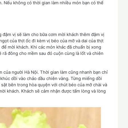
. Nếu không có thời gian làm nhiều món bạn có thể
ng đậm vị sẽ làm cho bữa cơm mời khách thêm đậm vị
ngọt của thịt ốc đi kèm vị béo của mỡ và dai của thịt
ời để mời khách. Khi các món khác đã chuẩn bị xong
 rã đông cho mềm sau đó cuộn cùng là lốt và chiên
an của người Hà Nội. Thời gian làm cũng nhanh bạn chỉ
 khúc dồi vào chảo dầu chiên vàng. Từng miếng dồi
 sật bên trong hòa quyện với chút béo của mỡ chài và
ể mời khách. Khách sẽ cảm nhận được tấm lòng và lòng