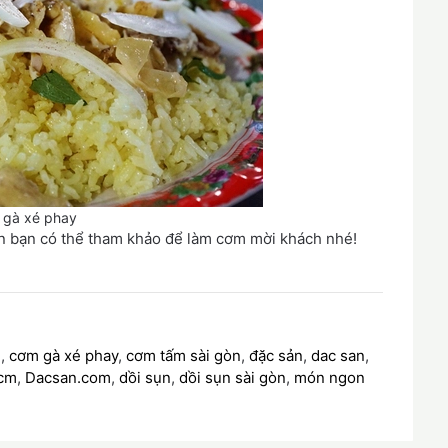
 gà xé phay
n bạn có thể tham khảo để làm cơm mời khách nhé!
n
,
cơm gà xé phay
,
cơm tấm sài gòn
,
đặc sản
,
dac san
,
hcm
,
Dacsan.com
,
dồi sụn
,
dồi sụn sài gòn
,
món ngon