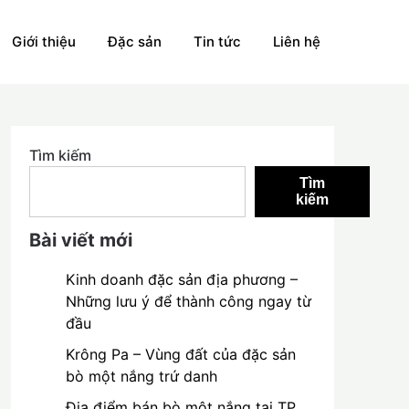
Giới thiệu
Đặc sản
Tin tức
Liên hệ
Tìm kiếm
Tìm
kiếm
Bài viết mới
Kinh doanh đặc sản địa phương –
Những lưu ý để thành công ngay từ
đầu
Krông Pa – Vùng đất của đặc sản
bò một nắng trứ danh
Địa điểm bán bò một nắng tại TP