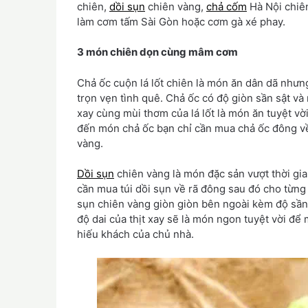
chiên,
dồi sụn
chiên vàng,
chả cốm
Hà Nội chiên
làm cơm tấm Sài Gòn hoặc cơm gà xé phay.
3 món chiên dọn cùng mâm cơm
Chả ốc cuộn lá lốt chiên là món ăn dân dã như
trọn vẹn tình quê. Chả ốc có độ giòn sần sật và 
xay cùng mùi thơm của lá lốt là món ăn tuyệt v
đến món chả ốc bạn chỉ cần mua chả ốc đông về
vàng.
Dồi sụn
chiên vàng là món đặc sản vượt thời gi
cần mua túi dồi sụn về rã đông sau đó cho từng
sụn chiên vàng giòn giòn bên ngoài kèm độ sần
độ dai của thịt xay sẽ là món ngon tuyệt vời đ
hiếu khách của chủ nhà.