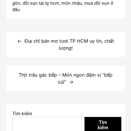
gòn
,
dồi sụn tại tp hcm
,
món nhậu
,
mua dồi sụn ở
đâu
Điều
hướng
Địa chỉ bán mơ tươi TP HCM uy tín, chất
lượng!
bài
viết
Thịt trâu gác bếp – Món ngon đậm vị “bếp
củi”
Tìm kiếm
Tìm
kiếm