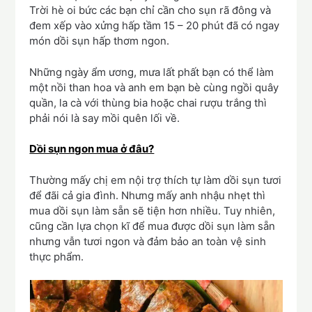
Trời hè oi bức các bạn chỉ cần cho sụn rã đông và
đem xếp vào xửng hấp tầm 15 – 20 phút đã có ngay
món dồi sụn hấp thơm ngon.
Những ngày ẩm ương, mưa lất phất bạn có thể làm
một nồi than hoa và anh em bạn bè cùng ngồi quây
quần, la cà với thùng bia hoặc chai rượu trắng thì
phải nói là say mồi quên lối về.
Dồi sụn ngon mua ở đâu?
Thường mấy chị em nội trợ thích tự làm dồi sụn tươi
để đãi cả gia đình. Nhưng mấy anh nhậu nhẹt thì
mua dồi sụn làm sẵn sẽ tiện hơn nhiều. Tuy nhiên,
cũng cần lựa chọn kĩ để mua được dồi sụn làm sẵn
nhưng vẫn tươi ngon và đảm bảo an toàn vệ sinh
thực phẩm.