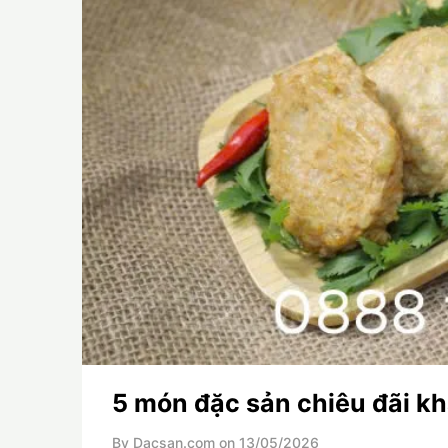
5 món đặc sản chiêu đãi kh
By Dacsan.com on
13/05/2026