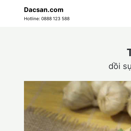
Skip
Dacsan.com
to
content
Hotline: 0888 123 588
dồi s