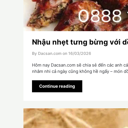
Nhậu nhẹt tưng bừng với d
By Dacsan.com on
16/03/2026
Hôm nay Dacsan.com sẽ chia sẻ đến các anh các
nhâm nhi cả ngày cũng không hề ngấy – món dồ
Continue reading