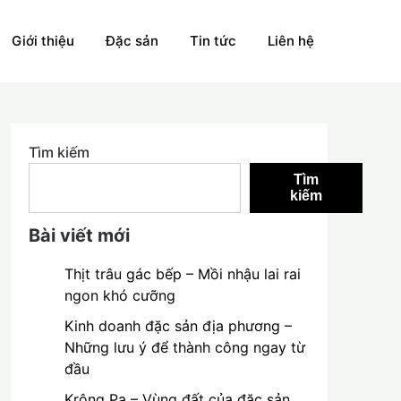
Giới thiệu
Đặc sản
Tin tức
Liên hệ
Tìm kiếm
Tìm
kiếm
Bài viết mới
Thịt trâu gác bếp – Mồi nhậu lai rai
ngon khó cưỡng
Kinh doanh đặc sản địa phương –
Những lưu ý để thành công ngay từ
đầu
Krông Pa – Vùng đất của đặc sản