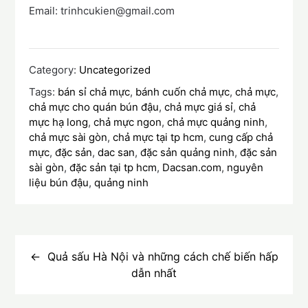
Email: trinhcukien@gmail.com
Category:
Uncategorized
Tags:
bán sỉ chả mực
,
bánh cuốn chả mực
,
chả mực
,
chả mực cho quán bún đậu
,
chả mực giá sỉ
,
chả
mực hạ long
,
chả mực ngon
,
chả mực quảng ninh
,
chả mực sài gòn
,
chả mực tại tp hcm
,
cung cấp chả
mực
,
đặc sản
,
dac san
,
đặc sản quảng ninh
,
đặc sản
sài gòn
,
đặc sản tại tp hcm
,
Dacsan.com
,
nguyên
liệu bún đậu
,
quảng ninh
Điều
hướng
Quả sấu Hà Nội và những cách chế biến hấp
dẫn nhất
bài
viết