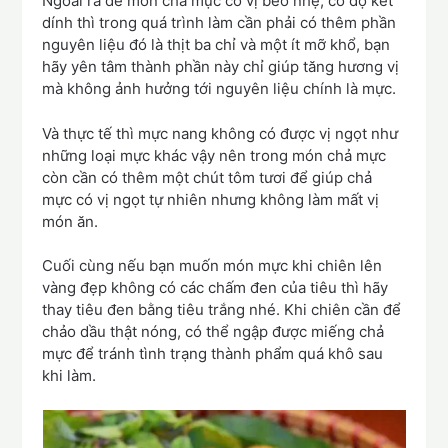
Ngoài ra để món chả mực có vị béo nhẹ, có độ kết
dính thì trong quá trình làm cần phải có thêm phần
nguyên liệu đó là thịt ba chỉ và một ít mỡ khổ, bạn
hãy yên tâm thành phần này chỉ giúp tăng hương vị
mà không ảnh hưởng tới nguyên liệu chính là mực.
Và thực tế thì mực nang không có được vị ngọt như
những loại mực khác vậy nên trong món chả mực
còn cần có thêm một chút tôm tươi để giúp chả
mực có vị ngọt tự nhiên nhưng không làm mất vị
món ăn.
Cuối cùng nếu bạn muốn món mực khi chiên lên
vàng đẹp không có các chấm đen của tiêu thì hãy
thay tiêu đen bằng tiêu trắng nhé. Khi chiên cần để
chảo dầu thật nóng, có thể ngập được miếng chả
mực để tránh tình trạng thành phẩm quá khô sau
khi làm.