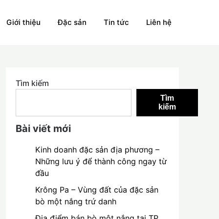
Giới thiệu
Đặc sản
Tin tức
Liên hệ
Tìm kiếm
Tìm
kiếm
Bài viết mới
Kinh doanh đặc sản địa phương –
Những lưu ý để thành công ngay từ
đầu
Krông Pa – Vùng đất của đặc sản
bò một nắng trứ danh
Địa điểm bán bò một nắng tại TP