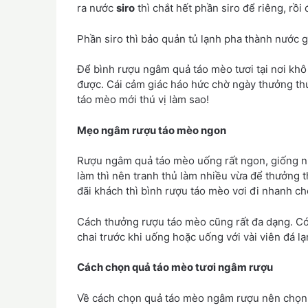
ra nước
siro
thì chắt hết phần siro để riêng, rồ
Phần siro thì bảo quản tủ lạnh pha thành nước 
Để bình rượu ngâm quả táo mèo tươi tại nơi khô
được. Cái cảm giác háo hức chờ ngày thưởng th
táo mèo mới thú vị làm sao!
Mẹo ngâm rượu táo mèo ngon
Rượu ngâm quả táo mèo uống rất ngon, giống nh
làm thì nên tranh thủ làm nhiều vừa để thưởng
đãi khách thì bình rượu táo mèo vơi đi nhanh c
Cách thưởng rượu táo mèo cũng rất đa dạng. Có
chai trước khi uống hoặc uống với vài viên đá lạ
Cách chọn quả táo mèo tươi ngâm rượu
Về cách chọn quả táo mèo ngâm rượu nên chọn 