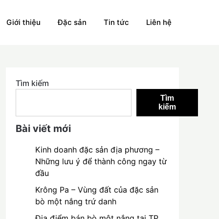
Giới thiệu
Đặc sản
Tin tức
Liên hệ
Tìm kiếm
Tìm
kiếm
Bài viết mới
Kinh doanh đặc sản địa phương –
Những lưu ý để thành công ngay từ
đầu
Krông Pa – Vùng đất của đặc sản
bò một nắng trứ danh
Địa điểm bán bò một nắng tại TP