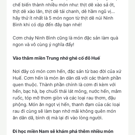
chế biến thành nhiều món như: thịt dê xào sả ớt,
thịt dê xào lăn, thịt dê tái chanh, dê hầm ngũ vị…
hãy thử ít nhất là 5 món ngon từ thịt dê núi Ninh
Bình khi có dịp đến đây bạn nhé!
Cơm cháy Ninh Bình cũng là món đặc sản làm quà
ngon và vô cùng ý nghĩa đấy!
Vào thăm miền Trung nhớ ghé cố đô Huế
Nơi đây có món cơm hến, đặc sản từ bao đời của xứ
Huế. Cơm hến là món ăn dân dã với các thành phần
quen thuộc. Thành phần chính là cơm đi kèm với
hến, bạc hà, bẹ chuối thái lát mỏng, nước hến, mắm
ruốc, tóp mỡ thơm giòn và các loại rau thơm, đậu
phộng. Món ăn ngọt vị hến, thanh đạm của các loại
rau đi cùng sẽ làm bạn nhớ mãi không quên món
ăn dân dã, bình dị mà lại đi vào lòng người.
Đi học miền Nam sẽ khám phá thêm nhiều món