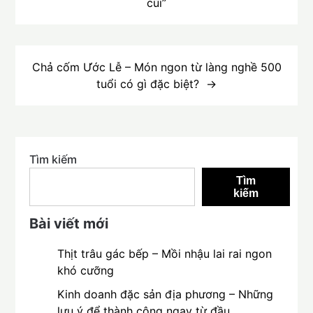
củi”
bài
viết
Chả cốm Ước Lễ – Món ngon từ làng nghề 500
tuổi có gì đặc biệt?
Tìm kiếm
Tìm
kiếm
Bài viết mới
Thịt trâu gác bếp – Mồi nhậu lai rai ngon
khó cưỡng
Kinh doanh đặc sản địa phương – Những
lưu ý để thành công ngay từ đầu