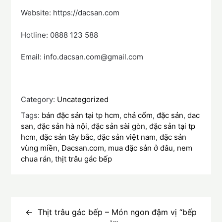
Website: https://dacsan.com
Hotline: 0888 123 588
Email: info.dacsan.com@gmail.com
Category:
Uncategorized
Tags:
bán đặc sản tại tp hcm
,
chả cốm
,
đặc sản
,
dac
san
,
đặc sản hà nội
,
đặc sản sài gòn
,
đặc sản tại tp
hcm
,
đặc sản tây bắc
,
đặc sản việt nam
,
đặc sản
vùng miền
,
Dacsan.com
,
mua đặc sản ở đâu
,
nem
chua rán
,
thịt trâu gác bếp
Điều
hướng
Thịt trâu gác bếp – Món ngon đậm vị “bếp