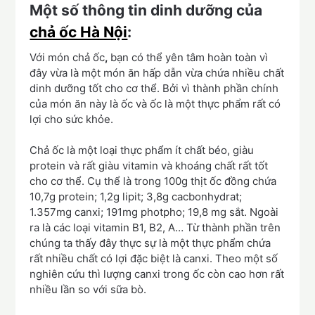
Một số thông tin dinh dưỡng của
chả ốc Hà Nội
:
Với món chả ốc
,
bạn có thể yên tâm hoàn toàn vì
đây vừa là một món ăn hấp dẫn vừa chứa nhiều chất
dinh dưỡng tốt cho cơ thể. Bởi vì thành phần chính
của món ăn này là ốc và ốc là một thực phẩm rất có
lợi cho sức khỏe.
Chả ốc là một loại thực phẩm ít chất béo, giàu
protein và rất giàu vitamin và khoáng chất rất tốt
cho cơ thể. Cụ thể là trong 100g thịt ốc đồng chứa
10,7g protein; 1,2g lipit; 3,8g cacbonhydrat;
1.357mg canxi; 191mg photpho; 19,8 mg sắt. Ngoài
ra là các loại vitamin B1, B2, A… Từ thành phần trên
chúng ta thấy đây thực sự là một thực phẩm chứa
rất nhiều chất có lợi đặc biệt là canxi. Theo một số
nghiên cứu thì lượng canxi trong ốc còn cao hơn rất
nhiều lần so với sữa bò.