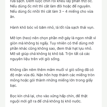
rửa sạch. Đem luộc chín rồi khêu lấy phần thịt ốc.
Nếu dùng ốc mít thì cắt làm đôi hoặc để nguyên.
Nếu dùng ốc nhồi thì cắt làm 3 – 4 miếng cho vừa
ăn.
Hành khô bóc vỏ băm nhỏ, lá lốt rửa sạch thái vụn.
Mỡ lợn (heo) nên chọn phần mỡ gáy là ngon nhất vì
giòn mà không bị ngấy. Tuy nhiên có thể dùng mỡ
phần khác cũng không sao, đem thái hạt lựu nhỏ.
Mỡ sẽ giúp chả không bị khô bã. Trộn tất cả các
nguyên liệu trên với giò sống.
Không cần nêm thêm mắm muối vì giò sống đã có
độ mặn vừa đủ. Nặn hỗn hợp thành các miếng tròn
mỏng hoặc gói thành những miếng lớn trong giấy
bạc.
Bọc kín chả lại, cho vào xửng hấp chín, để thật
nguội mới gỡ ra để chả không bị khô nước.