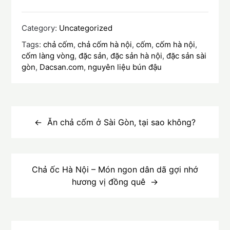
Category:
Uncategorized
Tags:
chả cốm
,
chả cốm hà nội
,
cốm
,
cốm hà nội
,
cốm làng vòng
,
đặc sản
,
đặc sản hà nội
,
đặc sản sài
gòn
,
Dacsan.com
,
nguyên liệu bún đậu
Điều
hướng
Ăn chả cốm ở Sài Gòn, tại sao không?
bài
viết
Chả ốc Hà Nội – Món ngon dân dã gợi nhớ
hương vị đồng quê