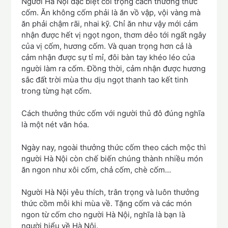
Người Hà Nội đặc biệt coi trọng cách thưởng thức
cốm. Ăn không cốm phải là ăn vồ vập, vội vàng mà
ăn phải chậm rãi, nhai kỹ. Chỉ ăn như vậy mới cảm
nhận được hết vị ngọt ngon, thơm dẻo tới ngất ngây
của vị cốm, hương cốm. Và quan trọng hơn cả là
cảm nhận được sự tỉ mỉ, đôi bàn tay khéo léo của
người làm ra cốm. Đồng thời, cảm nhận được hương
sắc đất trời mùa thu dịu ngọt thanh tao kết tinh
trong từng hạt cốm.
Cách thưởng thức cốm với người thủ đô đúng nghĩa
là một nét văn hóa.
Ngày nay, ngoài thưởng thức cốm theo cách mộc thì
người Hà Nội còn chế biến chúng thành nhiều món
ăn ngon như xôi cốm, chả cốm, chè cốm…
Người Hà Nội yêu thích, trân trọng và luôn thưởng
thức cồm mỗi khi mùa về. Tặng cốm và các món
ngon từ cốm cho người Hà Nội, nghĩa là bạn là
người hiểu về Hà Nội.