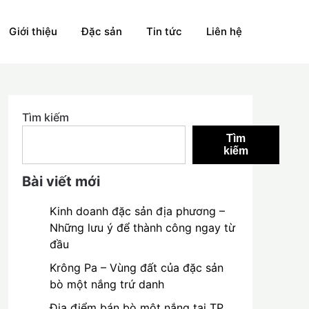
Giới thiệu
Đặc sản
Tin tức
Liên hệ
Tìm kiếm
Tìm
kiếm
Bài viết mới
Kinh doanh đặc sản địa phương –
Những lưu ý để thành công ngay từ
đầu
Krông Pa – Vùng đất của đặc sản
bò một nắng trứ danh
Địa điểm bán bò một nắng tại TP