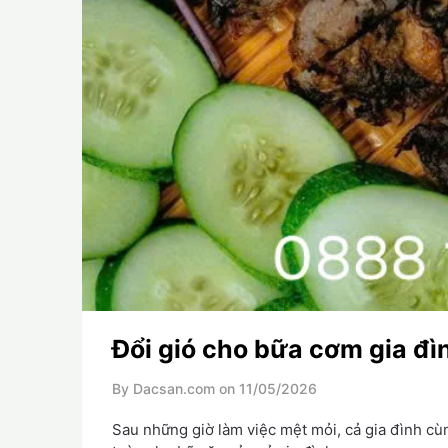
Đổi gió cho bữa cơm gia đì
By Dacsan.com on
11/05/2026
Sau những giờ làm việc mệt mỏi, cả gia đình c