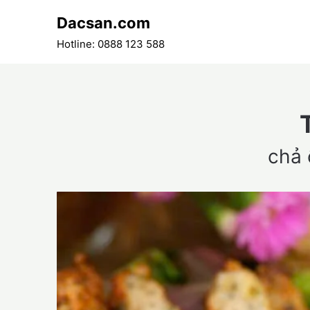
Skip
Dacsan.com
to
content
Hotline: 0888 123 588
chả 