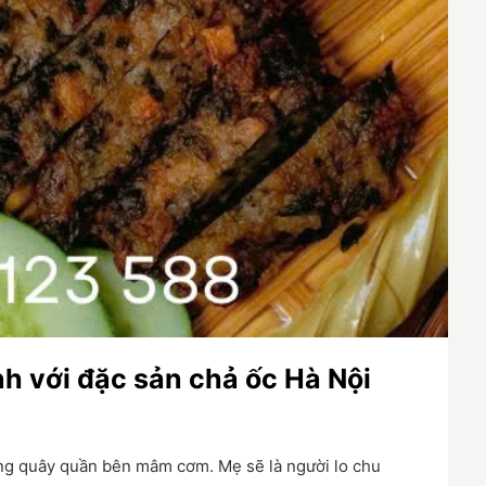
nh với đặc sản chả ốc Hà Nội
ùng quây quần bên mâm cơm. Mẹ sẽ là người lo chu