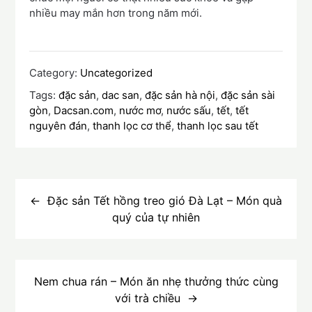
nhiều may mắn hơn trong năm mới.
Category:
Uncategorized
Tags:
đặc sản
,
dac san
,
đặc sản hà nội
,
đặc sản sài
gòn
,
Dacsan.com
,
nước mơ
,
nước sấu
,
tết
,
tết
nguyên đán
,
thanh lọc cơ thể
,
thanh lọc sau tết
Điều
hướng
Đặc sản Tết hồng treo gió Đà Lạt – Món quà
quý của tự nhiên
bài
viết
Nem chua rán – Món ăn nhẹ thưởng thức cùng
với trà chiều