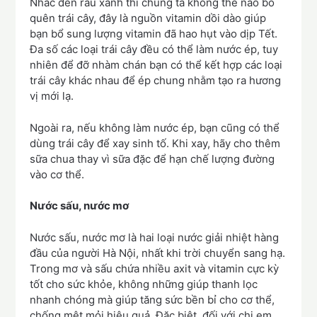
Nhắc đến rau xanh thì chúng ta không thể nào bỏ
quên trái cây, đây là nguồn vitamin dồi dào giúp
bạn bổ sung lượng vitamin đã hao hụt vào dịp Tết.
Đa số các loại trái cây đều có thể làm nước ép, tuy
nhiên để đỡ nhàm chán bạn có thể kết hợp các loại
trái cây khác nhau để ép chung nhằm tạo ra hương
vị mới lạ.
Ngoài ra, nếu không làm nước ép, bạn cũng có thể
dùng trái cây để xay sinh tố. Khi xay, hãy cho thêm
sữa chua thay vì sữa đặc để hạn chế lượng đường
vào cơ thể.
Nước sấu, nước mơ
Nước sấu, nước mơ là hai loại nước giải nhiệt hàng
đầu của người Hà Nội, nhất khi trời chuyển sang hạ.
Trong mơ và sấu chứa nhiều axit và vitamin cực kỳ
tốt cho sức khỏe, không những giúp thanh lọc
nhanh chóng mà giúp tăng sức bền bỉ cho cơ thể,
chống mệt mỏi hiệu quả. Đặc biệt, đối với chị em