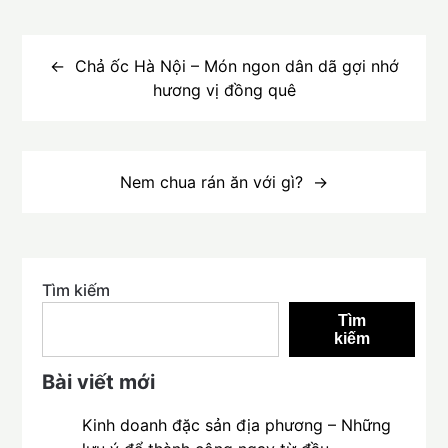
Điều
hướng
Chả ốc Hà Nội – Món ngon dân dã gợi nhớ
hương vị đồng quê
bài
viết
Nem chua rán ăn với gì?
Tìm kiếm
Tìm
kiếm
Bài viết mới
Kinh doanh đặc sản địa phương – Những