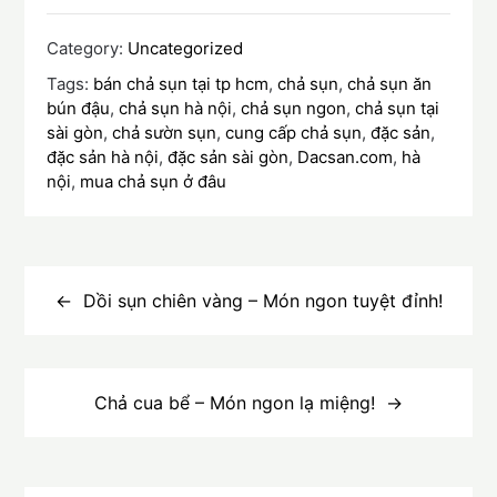
Category:
Uncategorized
Tags:
bán chả sụn tại tp hcm
,
chả sụn
,
chả sụn ăn
bún đậu
,
chả sụn hà nội
,
chả sụn ngon
,
chả sụn tại
sài gòn
,
chả sườn sụn
,
cung cấp chả sụn
,
đặc sản
,
đặc sản hà nội
,
đặc sản sài gòn
,
Dacsan.com
,
hà
nội
,
mua chả sụn ở đâu
Điều
hướng
Dồi sụn chiên vàng – Món ngon tuyệt đỉnh!
bài
viết
Chả cua bể – Món ngon lạ miệng!