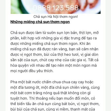
Chả sụn Hà Nội thơm ngon!
Những miếng chả sụn thơm ngon
Chả sụn được làm từ sườn sụn lợn bản, thịt lợn, mỡ
phần, kết hợp với những gia vị đặc trưng để tạo ra
được những miếng chả sụn thơm ngon. Khi ăn
miếng chả sụn đã được rán vàng, bạn sẽ cảm nhận
được vị ngọt thơm, bùi của thịt heo tươi, vị giai dòn
sần sật của sụn, chút cay nhẹ của các gia vị. Tất cả
hòa quyện với nhau để tạo nên một món ngon mà
mọi người đều yêu thích.
Pha một bát nước chấm chua chua cay cay hoặc
một đĩa tương ớt, một đĩa chả sụn chiên vàng, cùng
một bát cơm trắng nóng quả thật không còn gì
tuyệt hơn. Thi thoảng nếu bạn muốn đổi món, có
thể biến tấu ăn chả sụn cùng bát bún, vị ngọt thơm,
bùi bùi của chả sụn, cùng vị mềm, thanh mát của