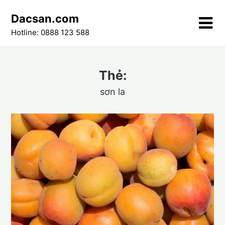
Skip
Dacsan.com
to
content
Hotline: 0888 123 588
Thẻ:
sơn la