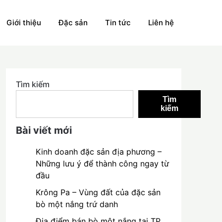
Giới thiệu
Đặc sản
Tin tức
Liên hệ
Tìm kiếm
Tìm
kiếm
Bài viết mới
Kinh doanh đặc sản địa phương –
Những lưu ý để thành công ngay từ
đầu
Krông Pa – Vùng đất của đặc sản
bò một nắng trứ danh
Địa điểm bán bò một nắng tại TP