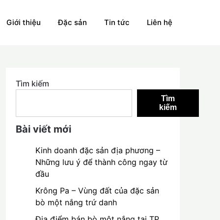
Giới thiệu
Đặc sản
Tin tức
Liên hệ
Tìm kiếm
Tìm
kiếm
Bài viết mới
Kinh doanh đặc sản địa phương –
Những lưu ý để thành công ngay từ
đầu
Krông Pa – Vùng đất của đặc sản
bò một nắng trứ danh
Địa điểm bán bò một nắng tại TP