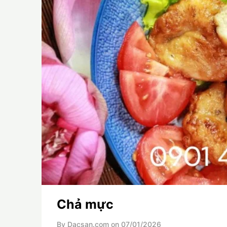
Chả mực
By Dacsan.com on
07/01/2026