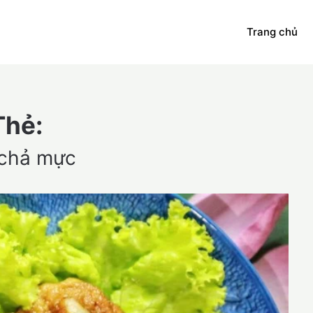
Trang chủ
Thẻ:
 chả mực