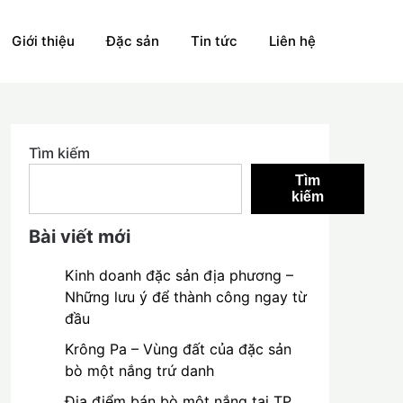
Giới thiệu
Đặc sản
Tin tức
Liên hệ
Tìm kiếm
Tìm
kiếm
Bài viết mới
Kinh doanh đặc sản địa phương –
Những lưu ý để thành công ngay từ
đầu
Krông Pa – Vùng đất của đặc sản
bò một nắng trứ danh
Địa điểm bán bò một nắng tại TP