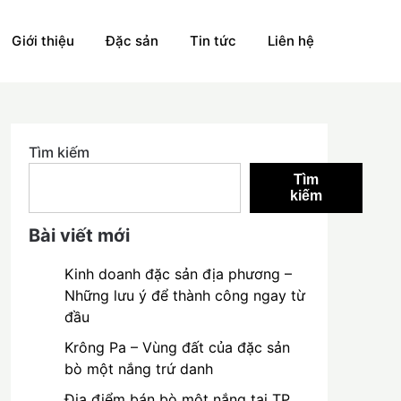
Giới thiệu
Đặc sản
Tin tức
Liên hệ
Tìm kiếm
Tìm
kiếm
Bài viết mới
Kinh doanh đặc sản địa phương –
Những lưu ý để thành công ngay từ
đầu
Krông Pa – Vùng đất của đặc sản
bò một nắng trứ danh
Địa điểm bán bò một nắng tại TP