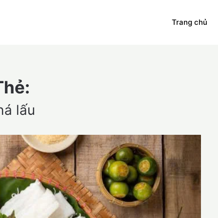
Trang chủ
Thẻ:
há lấu