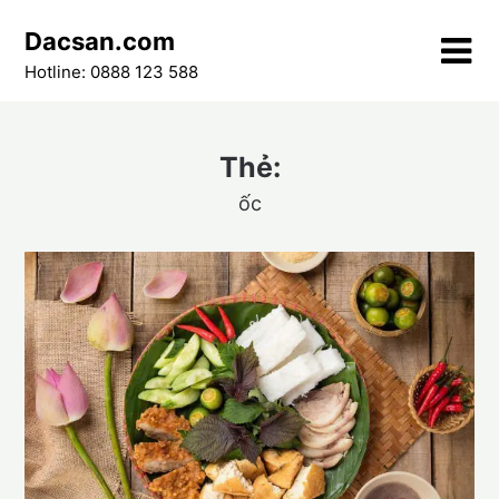
Skip
Dacsan.com
to
content
Hotline: 0888 123 588
Thẻ:
ốc