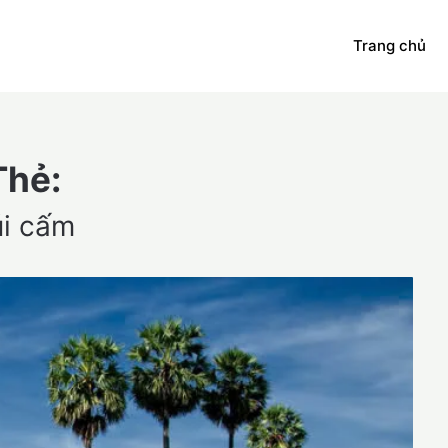
Trang chủ
Thẻ:
úi cấm