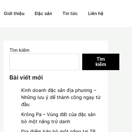
Giới thiệu
Đặc sản
Tin tức
Liên hệ
Tìm kiếm
Tìm
kiếm
Bài viết mới
Kinh doanh đặc sản địa phương –
Những lưu ý để thành công ngay từ
đầu
Krông Pa – Vùng đất của đặc sản
bò một nắng trứ danh
Địa điểm bán bò một nắng tại TP