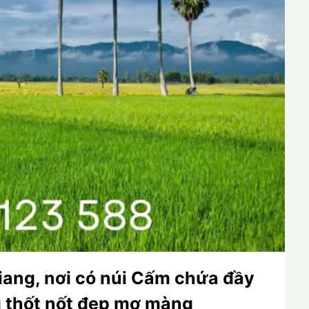
iang, nơi có núi Cấm chứa đầy
 thốt nốt đẹp mơ màng