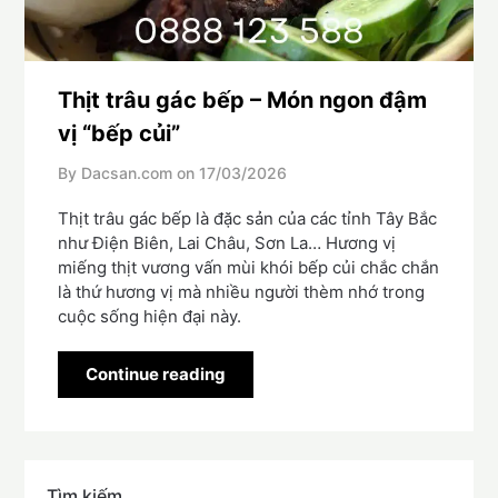
Thịt trâu gác bếp – Món ngon đậm
vị “bếp củi”
By Dacsan.com on
17/03/2026
Thịt trâu gác bếp là đặc sản của các tỉnh Tây Bắc
như Điện Biên, Lai Châu, Sơn La… Hương vị
miếng thịt vương vấn mùi khói bếp củi chắc chắn
là thứ hương vị mà nhiều người thèm nhớ trong
cuộc sống hiện đại này.
Continue reading
Tìm kiếm