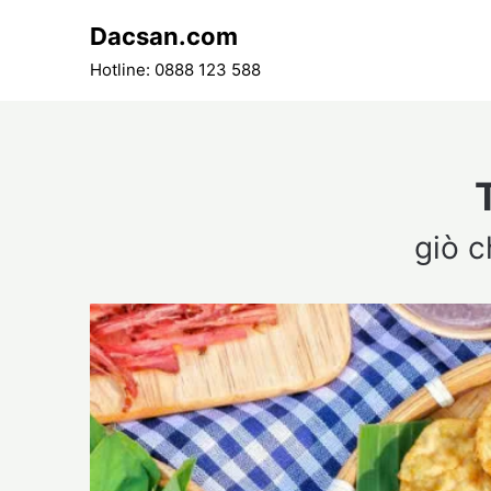
Skip
Dacsan.com
to
content
Hotline: 0888 123 588
giò c