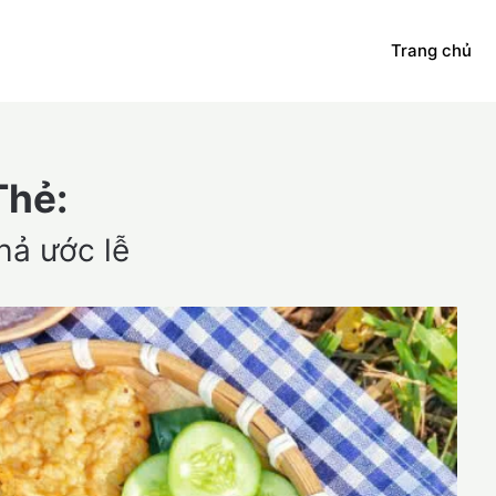
Trang chủ
Thẻ:
hả ước lễ