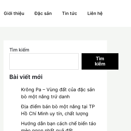
Giới thiệu
Đặc sản
Tin tức
Liên hệ
Tìm kiếm
Tìm
kiếm
Bài viết mới
Krông Pa – Vùng đất của đặc sản
bò một nắng trứ danh
Địa điểm bán bò một nắng tại TP
Hồ Chí Minh uy tín, chất lượng
Hướng dẫn bạn cách chế biến táo
mèo ngon nhất quả đất