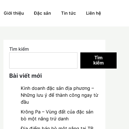
Giới thiệu
Đặc sản
Tin tức
Liên hệ
Tìm kiếm
Tìm
kiếm
Bài viết mới
Kinh doanh đặc sản địa phương –
Những lưu ý để thành công ngay từ
đầu
Krông Pa – Vùng đất của đặc sản
bò một nắng trứ danh
Địa điểm bán bò một nắng tại TP