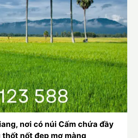
iang, nơi có núi Cấm chứa đầy
 thốt nốt đẹp mơ màng