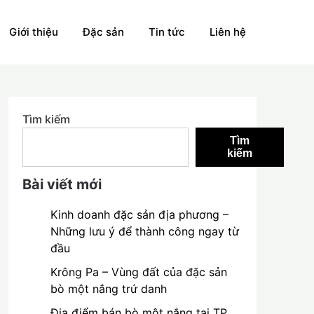
Giới thiệu
Đặc sản
Tin tức
Liên hệ
Tìm kiếm
Tìm
kiếm
Bài viết mới
Kinh doanh đặc sản địa phương –
Những lưu ý để thành công ngay từ
đầu
Krông Pa – Vùng đất của đặc sản
bò một nắng trứ danh
Địa điểm bán bò một nắng tại TP