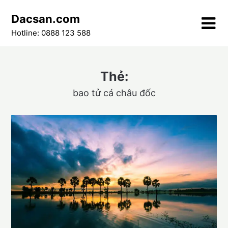
Skip
Dacsan.com
to
content
Hotline: 0888 123 588
Thẻ:
bao tử cá châu đốc