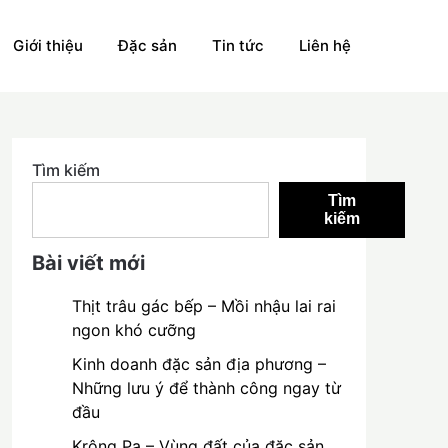
Giới thiệu
Đặc sản
Tin tức
Liên hệ
Tìm kiếm
Tìm
kiếm
Bài viết mới
Thịt trâu gác bếp – Mồi nhậu lai rai
ngon khó cưỡng
Kinh doanh đặc sản địa phương –
Những lưu ý để thành công ngay từ
đầu
Krông Pa – Vùng đất của đặc sản